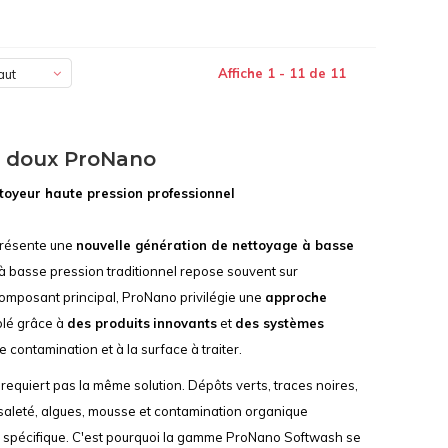
Affiche 1 - 11 de 11
aut
e doux ProNano
oyeur haute pression professionnel
résente une
nouvelle génération de nettoyage à basse
 à basse pression traditionnel repose souvent sur
omposant principal, ProNano privilégie une
approche
blé grâce à
des produits
innovants
et
des systèmes
 contamination et à la surface à traiter.
equiert pas la même solution. Dépôts verts, traces noires,
 saleté, algues, mousse et contamination organique
 spécifique. C'est pourquoi la gamme ProNano Softwash se