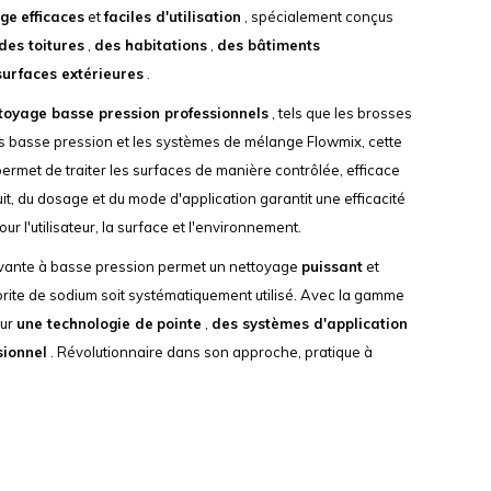
age
efficaces
et
faciles d'utilisation
, spécialement conçus
des toitures
,
des habitations
,
des bâtiments
surfaces extérieures
.
toyage basse pression professionnels
, tels que les brosses
s basse pression et les systèmes de mélange Flowmix, cette
met de traiter les surfaces de manière contrôlée, efficace
uit, du dosage et du mode d'application garantit une efficacité
ur l'utilisateur, la surface et l'environnement.
vante à basse pression permet un nettoyage
puissant
et
orite de sodium soit systématiquement utilisé. Avec la gamme
our
une technologie de
pointe
,
des systèmes d'application
sionnel
. Révolutionnaire dans son approche, pratique à