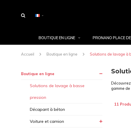
BOUTIQUE EN LIGNE
PRONANO PLACE DE
Accueil
Boutique en ligne
Solutions de lavage à 
Solut
Boutique en ligne
Découvrez 
Solutions de lavage à basse
gamme de p
pression
11 Produ
Décapant à béton
Voiture et camion