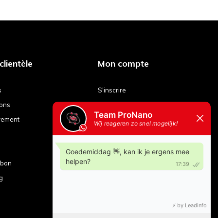
clientèle
Mon compte
s
S'inscrire
ions
Mes commandes
yement
Mes billets
Ma liste de souhaits
Comparer les produits
ubon
g