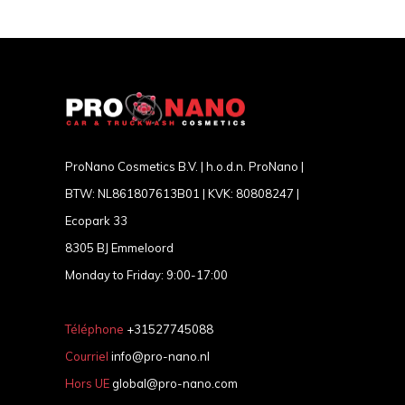
ProNano Cosmetics B.V. | h.o.d.n. ProNano |
BTW: NL861807613B01 | KVK: 80808247 |
Ecopark 33
8305 BJ Emmeloord
Monday to Friday: 9:00-17:00
Téléphone
+31527745088
Courriel
info@pro-nano.nl
Hors UE
global@pro-nano.com