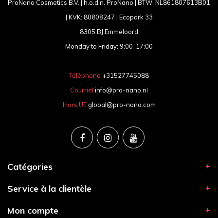
ProNano Cosmetics B.V. | h.o.d.n. ProNano | BTW: NL861807613B01
| KVK: 80808247 | Ecopark 33
8305 BJ Emmeloord
Monday to Friday: 9:00-17:00
Téléphone
+31527745088
Courriel
info@pro-nano.nl
Hors UE
global@pro-nano.com
Catégories
Service à la clientèle
Mon compte