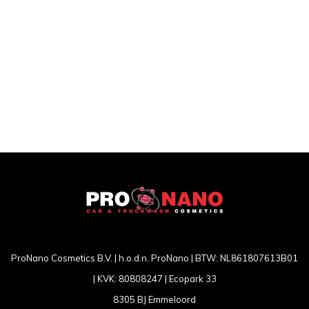
ProNano Cosmetics B.V. | h.o.d.n. ProNano | BTW: NL861807613B01
| KVK: 80808247 | Ecopark 33
8305 BJ Emmeloord