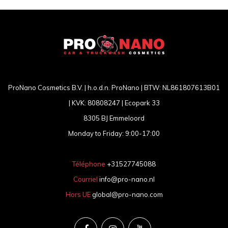
ProNano Cosmetics B.V. | h.o.d.n. ProNano | BTW: NL861807613B01
| KVK: 80808247 | Ecopark 33
8305 BJ Emmeloord
Monday to Friday: 9:00-17:00
Téléphone
+31527745088
Courriel
info@pro-nano.nl
Hors UE
global@pro-nano.com