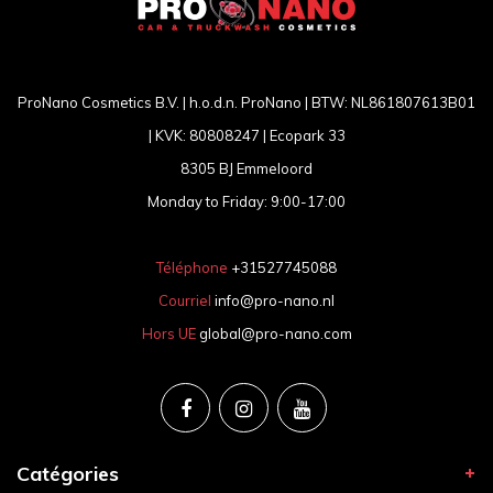
ProNano Cosmetics B.V. | h.o.d.n. ProNano | BTW: NL861807613B01
| KVK: 80808247 | Ecopark 33
8305 BJ Emmeloord
Monday to Friday: 9:00-17:00
Téléphone
+31527745088
Courriel
info@pro-nano.nl
Hors UE
global@pro-nano.com
Catégories