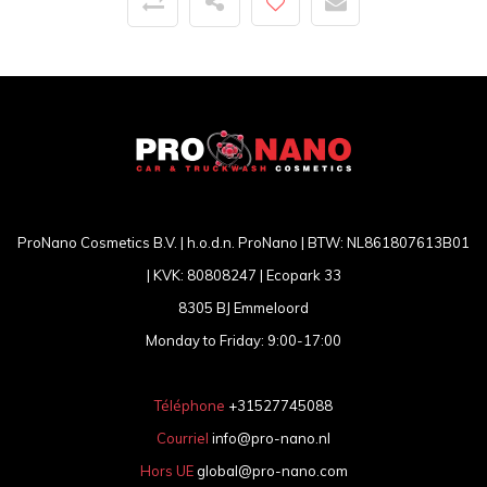
ProNano Cosmetics B.V. | h.o.d.n. ProNano | BTW: NL861807613B01
| KVK: 80808247 | Ecopark 33
8305 BJ Emmeloord
Monday to Friday: 9:00-17:00
Téléphone
+31527745088
Courriel
info@pro-nano.nl
Hors UE
global@pro-nano.com