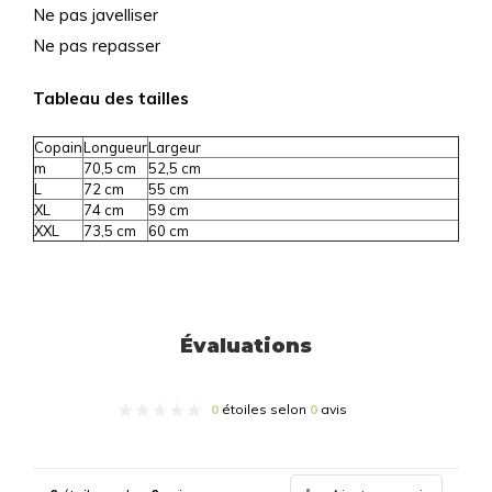
Ne pas javelliser
Ne pas repasser
Tableau des tailles
Copain
Longueur
Largeur
m
70,5 cm
52,5 cm
L
72 cm
55 cm
XL
74 cm
59 cm
XXL
73,5 cm
60 cm
Évaluations
0
étoiles selon
0
avis