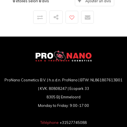
0
étoiles selon
0
avis
Ajouter un avis
ProNano Cosmetics B.V. | h.o.d.n. ProNano | BTW: NL861807613B01
| KVK: 80808247 | Ecopark 33
8305 BJ Emmeloord
Monday to Friday: 9:00-17:00
Téléphone
+31527745088