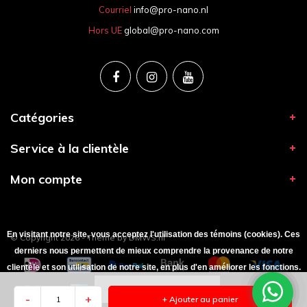
Courriel
info@pro-nano.nl
Hors UE
global@pro-nano.com
Catégories
Service à la clientèle
Mon compte
En visitant notre site, vous acceptez l'utilisation des témoins (cookies). Ces
© Copyright 2026 - Theme by
DMWS.nl
derniers nous permettent de mieux comprendre la provenance de notre
clientèle et son utilisation de notre site, en plus d'en améliorer les fonctions.
Masquer ce message
-
+
+ Ajouter au panier