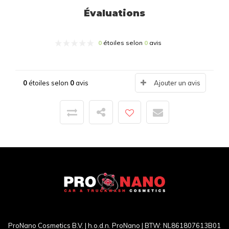
Évaluations
0
étoiles selon
0
avis
0
étoiles selon
0
avis
Ajouter un avis
ProNano Cosmetics B.V. | h.o.d.n. ProNano | BTW: NL861807613B01