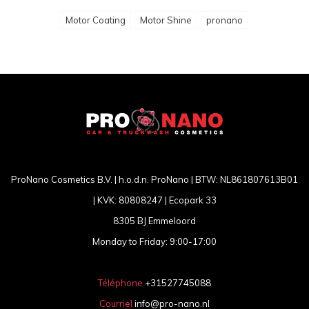
Motor Coating
Motor Shine
pronano
ProNano Cosmetics B.V. | h.o.d.n. ProNano | BTW: NL861807613B01
| KVK: 80808247 | Ecopark 33
8305 BJ Emmeloord
Monday to Friday: 9:00-17:00
Téléphone
+31527745088
Courriel
info@pro-nano.nl