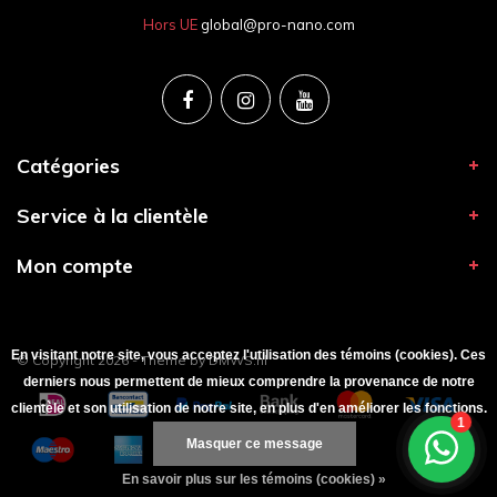
Hors UE
global@pro-nano.com
Catégories
Service à la clientèle
Mon compte
En visitant notre site, vous acceptez l'utilisation des témoins (cookies). Ces
© Copyright 2026 - Theme by
DMWS.nl
derniers nous permettent de mieux comprendre la provenance de notre
clientèle et son utilisation de notre site, en plus d'en améliorer les fonctions.
Masquer ce message
En savoir plus sur les témoins (cookies) »