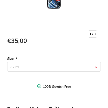
1
/ 3
€35,00
Size:
*
750ml
100% Scratch Free