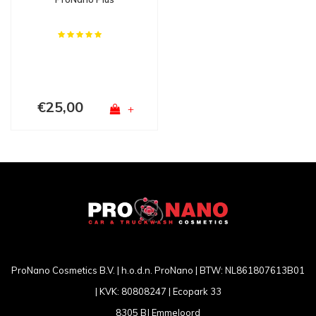
€25,00
+
ProNano Cosmetics B.V. | h.o.d.n. ProNano | BTW: NL861807613B01
| KVK: 80808247 | Ecopark 33
8305 BJ Emmeloord