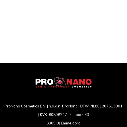
ProNano Cosmetics B.V. | h.o.d.n. ProNano | BTW: NL861807613B01
| KVK: 80808247 | Ecopark 33
8305 BJ Emmeloord