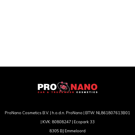
ProNano Cosmetics B.V. | h.o.d.n. ProNano | BTW: NL861807613B01
| KVK: 80808247 | Ecopark 33
8305 BJ Emmeloord