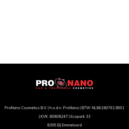
ProNano Cosmetics B.V. | h.o.d.n. ProNano | BTW: NL861807613B01
| KVK: 80808247 | Ecopark 33
8305 BJ Emmeloord