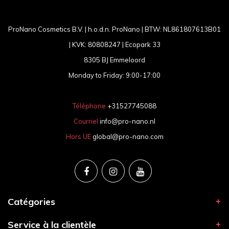
ProNano Cosmetics B.V. | h.o.d.n. ProNano | BTW: NL861807613B01
| KVK: 80808247 | Ecopark 33
8305 BJ Emmeloord
Monday to Friday: 9:00-17:00
Téléphone
+31527745088
Courriel
info@pro-nano.nl
Hors UE
global@pro-nano.com
Catégories
Service à la clientèle