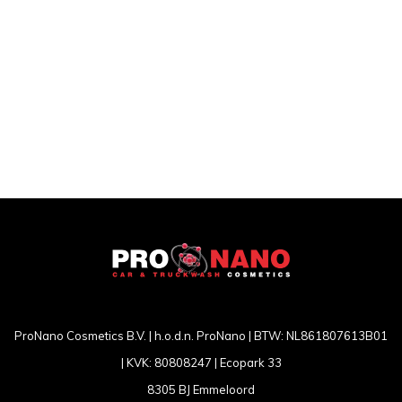
ProNano Cosmetics B.V. | h.o.d.n. ProNano | BTW: NL861807613B01
| KVK: 80808247 | Ecopark 33
8305 BJ Emmeloord