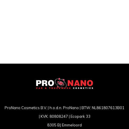
ProNano Cosmetics B.V. | h.o.d.n. ProNano | BTW: NL861807613B01
| KVK: 80808247 | Ecopark 33
8305 BJ Emmeloord