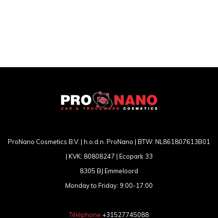
ProNano Cosmetics B.V. | h.o.d.n. ProNano | BTW: NL861807613B01
| KVK: 80808247 | Ecopark 33
8305 BJ Emmeloord
Monday to Friday: 9:00-17:00
Téléphone
+31527745088