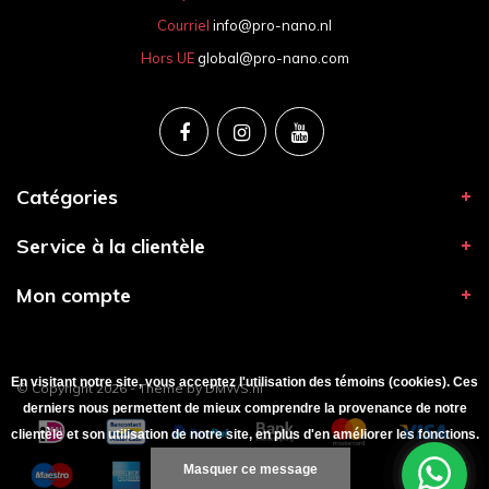
Courriel
info@pro-nano.nl
Hors UE
global@pro-nano.com
Catégories
Service à la clientèle
Mon compte
En visitant notre site, vous acceptez l'utilisation des témoins (cookies). Ces
© Copyright 2026 - Theme by
DMWS.nl
derniers nous permettent de mieux comprendre la provenance de notre
clientèle et son utilisation de notre site, en plus d'en améliorer les fonctions.
Masquer ce message